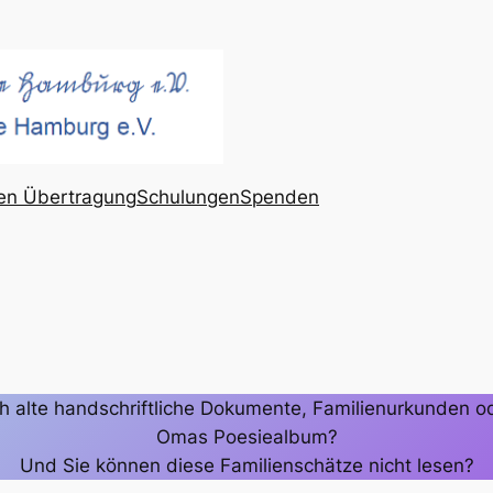
gen Übertragung
Schulungen
Spenden
och alte handschriftliche Dokumente, Familienurkunden od
Omas Poesiealbum?
Und Sie können diese Familienschätze nicht lesen?