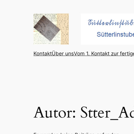
Zum
Inhalt
springen
Kontakt
Über uns
Vom 1. Kontakt zur ferti
Autor:
Stter_A